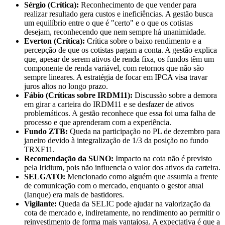
Sérgio (Crítica):
Reconhecimento de que vender para
realizar resultado gera custos e ineficiências. A gestão busca
um equilíbrio entre o que é "certo" e o que os cotistas
desejam, reconhecendo que nem sempre há unanimidade.
Everton (Crítica):
Crítica sobre o baixo rendimento e a
percepção de que os cotistas pagam a conta. A gestão explica
que, apesar de serem ativos de renda fixa, os fundos têm um
componente de renda variável, com retornos que não são
sempre lineares. A estratégia de focar em IPCA visa travar
juros altos no longo prazo.
Fábio (Críticas sobre IRDM11):
Discussão sobre a demora
em girar a carteira do IRDM11 e se desfazer de ativos
problemáticos. A gestão reconhece que essa foi uma falha de
processo e que aprenderam com a experiência.
Fundo ZTB:
Queda na participação no PL de dezembro para
janeiro devido à integralização de 1/3 da posição no fundo
TRXF11.
Recomendação da SUNO:
Impacto na cota não é previsto
pela Iridium, pois não influencia o valor dos ativos da carteira.
SELGATO:
Mencionado como alguém que assumia a frente
de comunicação com o mercado, enquanto o gestor atual
(Ianque) era mais de bastidores.
Vigilante:
Queda da SELIC pode ajudar na valorização da
cota de mercado e, indiretamente, no rendimento ao permitir o
reinvestimento de forma mais vantajosa. A expectativa é que a