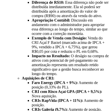
Diferença de R$10:
Essa diferença não pode ser
distribuída imediatamente. Ela só poderá ser
distribuída após a amortização do valor de
compra (R$90) ou através da venda do ativo.
Apropriação Contábil:
Discussão em
andamento com o administrador para apropriar
essa diferença ao longo do tempo, similar ao que
ocorre com a correção monetária.
Exemplo de Venda com Deságio:
Venda do
CRI Açaí F Barzel (marcado acima de IPCA +
9%, vendido a IPCA + 6,75%), que gerou
R$0,05 por cota e reduziu o PL em 0,68%.
Impacto no Resultado:
O deságio na compra de
ativos com potencial de pré-pagamento ou
amortização representa um resultado retido
significativo que a gestão busca reconhecer ao
longo do tempo.
Aquisições de CRI:
Faro Energy (IPCA + 9%):
Aumento de
posição (0,33% do PL).
CRI com Risco Açaí GPA (IPCA + 9,5%):
Nova aquisição.
CRIs RapVida (IPCA + 11%):
Aumento de
posição.
CRIs Galeria (9,7%):
Aumento de posição.