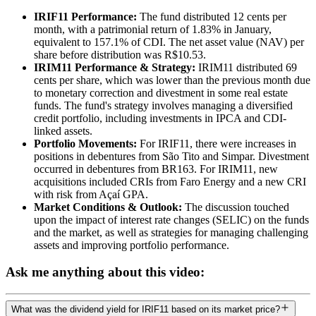
IRIF11 Performance:
The fund distributed 12 cents per
month, with a patrimonial return of 1.83% in January,
equivalent to 157.1% of CDI. The net asset value (NAV) per
share before distribution was R$10.53.
IRIM11 Performance & Strategy:
IRIM11 distributed 69
cents per share, which was lower than the previous month due
to monetary correction and divestment in some real estate
funds. The fund's strategy involves managing a diversified
credit portfolio, including investments in IPCA and CDI-
linked assets.
Portfolio Movements:
For IRIF11, there were increases in
positions in debentures from São Tito and Simpar. Divestment
occurred in debentures from BR163. For IRIM11, new
acquisitions included CRIs from Faro Energy and a new CRI
with risk from Açaí GPA.
Market Conditions & Outlook:
The discussion touched
upon the impact of interest rate changes (SELIC) on the funds
and the market, as well as strategies for managing challenging
assets and improving portfolio performance.
Ask me anything about this video:
What was the dividend yield for IRIF11 based on its market price?