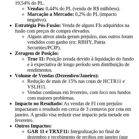
19,54% do PL.
Vendas:
0,44% do PL (venda de R$ milhõess).
Marcação a Mercado:
0,2% do PL (impacto
negativo).
Estratégia Pós-Fusão:
Venda de alguns FIs adquiridos na
fusão com preços de compra elevados.
Alguns ativos ainda geram prejuízo, mas outros foram
vendidos com ganho (ex: RBHY, Patria
Securities/PCIP).
Zeragem de Posição:
True 11:
Posição zerada devido à liquidação do fundo
e à expectativa de longo período sem distribuição de
rendimentos.
Volume de Vendas (Dezembro/Janeiro):
Redução de mais de 15% nas cotas de HCTR11 e
VSLH11.
Vendas contínuas em fevereiro, com foco nos fundos
com maiores problemas.
Impacto no Resultado:
As vendas de FI com prejuízo
impactaram o resultado em cerca de 3 centavos por cota em
janeiro. A gestão visa reduzir esse impacto pela metade em
fevereiro.
Outros Impactos:
GAR 11 e TRXF11:
Integralização no final de
dezembro e recebimento de recibos em janeiro (que