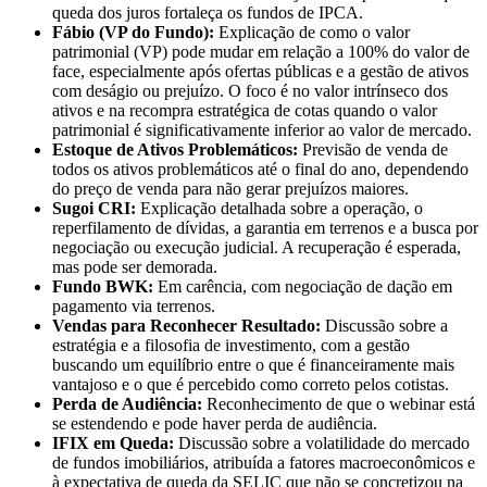
queda dos juros fortaleça os fundos de IPCA.
Fábio (VP do Fundo):
Explicação de como o valor
patrimonial (VP) pode mudar em relação a 100% do valor de
face, especialmente após ofertas públicas e a gestão de ativos
com deságio ou prejuízo. O foco é no valor intrínseco dos
ativos e na recompra estratégica de cotas quando o valor
patrimonial é significativamente inferior ao valor de mercado.
Estoque de Ativos Problemáticos:
Previsão de venda de
todos os ativos problemáticos até o final do ano, dependendo
do preço de venda para não gerar prejuízos maiores.
Sugoi CRI:
Explicação detalhada sobre a operação, o
reperfilamento de dívidas, a garantia em terrenos e a busca por
negociação ou execução judicial. A recuperação é esperada,
mas pode ser demorada.
Fundo BWK:
Em carência, com negociação de dação em
pagamento via terrenos.
Vendas para Reconhecer Resultado:
Discussão sobre a
estratégia e a filosofia de investimento, com a gestão
buscando um equilíbrio entre o que é financeiramente mais
vantajoso e o que é percebido como correto pelos cotistas.
Perda de Audiência:
Reconhecimento de que o webinar está
se estendendo e pode haver perda de audiência.
IFIX em Queda:
Discussão sobre a volatilidade do mercado
de fundos imobiliários, atribuída a fatores macroeconômicos e
à expectativa de queda da SELIC que não se concretizou na