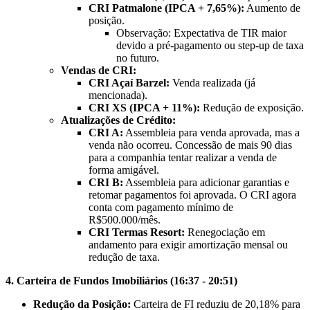
CRI Patmalone (IPCA + 7,65%):
Aumento de
posição.
Observação: Expectativa de TIR maior
devido a pré-pagamento ou step-up de taxa
no futuro.
Vendas de CRI:
CRI Açaí Barzel:
Venda realizada (já
mencionada).
CRI XS (IPCA + 11%):
Redução de exposição.
Atualizações de Crédito:
CRI A:
Assembleia para venda aprovada, mas a
venda não ocorreu. Concessão de mais 90 dias
para a companhia tentar realizar a venda de
forma amigável.
CRI B:
Assembleia para adicionar garantias e
retomar pagamentos foi aprovada. O CRI agora
conta com pagamento mínimo de
R$500.000/mês.
CRI Termas Resort:
Renegociação em
andamento para exigir amortização mensal ou
redução de taxa.
4. Carteira de Fundos Imobiliários (16:37 - 20:51)
Redução da Posição:
Carteira de FI reduziu de 20,18% para