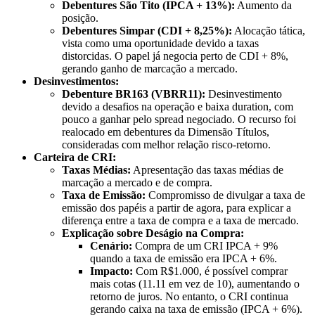
Debentures São Tito (IPCA + 13%):
Aumento da
posição.
Debentures Simpar (CDI + 8,25%):
Alocação tática,
vista como uma oportunidade devido a taxas
distorcidas. O papel já negocia perto de CDI + 8%,
gerando ganho de marcação a mercado.
Desinvestimentos:
Debenture BR163 (VBRR11):
Desinvestimento
devido a desafios na operação e baixa duration, com
pouco a ganhar pelo spread negociado. O recurso foi
realocado em debentures da Dimensão Títulos,
consideradas com melhor relação risco-retorno.
Carteira de CRI:
Taxas Médias:
Apresentação das taxas médias de
marcação a mercado e de compra.
Taxa de Emissão:
Compromisso de divulgar a taxa de
emissão dos papéis a partir de agora, para explicar a
diferença entre a taxa de compra e a taxa de mercado.
Explicação sobre Deságio na Compra:
Cenário:
Compra de um CRI IPCA + 9%
quando a taxa de emissão era IPCA + 6%.
Impacto:
Com R$1.000, é possível comprar
mais cotas (11.11 em vez de 10), aumentando o
retorno de juros. No entanto, o CRI continua
gerando caixa na taxa de emissão (IPCA + 6%).